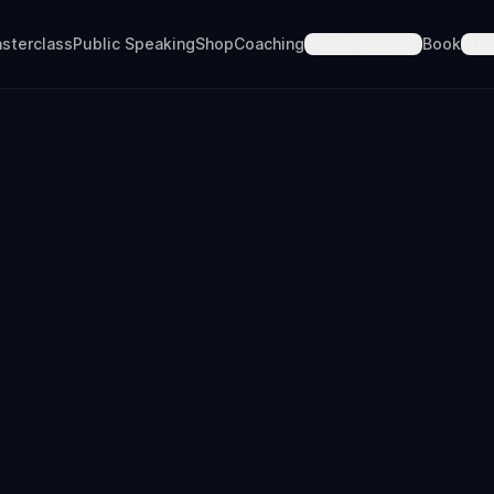
sterclass
Public Speaking
Shop
Coaching
Pilot Training
Book
Abo