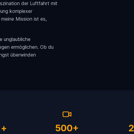
zination der Luftfahrt mit
ärung komplexer
 meine Mission ist es,
e unglaubliche
egen ermöglichen. Ob du
angst überwinden
.+
500+
2