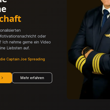
he
chaft
onalisierten
Motivationsnachricht oder
? Ich nehme gerne ein Video
eine Liebsten auf.
 die Captain Joe Spreading
n
Mehr erfahren
über Captain Joes Cameo-Videos