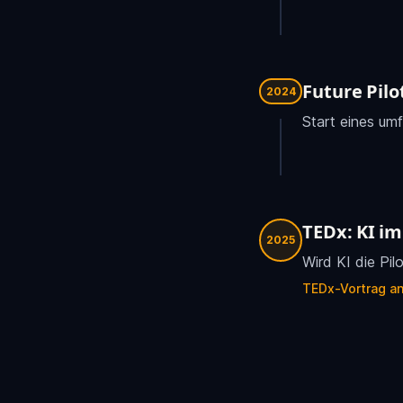
Future Pilo
2024
Start eines um
TEDx: KI im
2025
Wird KI die Pil
TEDx-Vortrag a