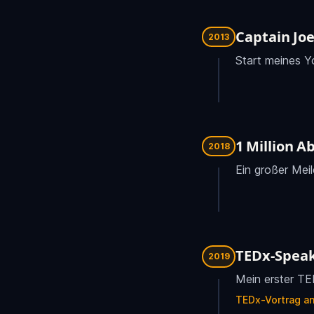
Captain Jo
2013
Start meines Y
1 Million 
2018
Ein großer Meil
TEDx-Spea
2019
Mein erster TE
TEDx-Vortrag a