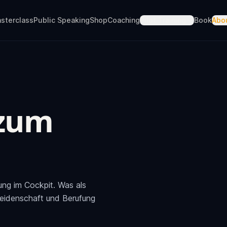
sterclass
Public Speaking
Shop
Coaching
Pilot Training
Book
Abo
 zum
hrung im Cockpit. Was als
Leidenschaft und Berufung